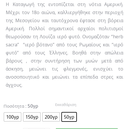
Η Καταγωγή της εντοπίζεται στη νότια Αμερική.
Μέχρι τον 18ο αιώνα, καλλιεργήθηκε στην περιοχή
της Μεσογείου και ταυτόχρονα έφτασε στη βόρεια
Αμερική. Πολλοί σημαντικοί αρχαίοι πολιτισμοί
θεωρούσαν τη Λουίζα ιερό φυτό. Ονομαζόταν “herb
sacra” “ιερό βότανο” από τους Ρωμαίους και “ιερό
φυτό” από τους Έλληνες. Βοηθά στην απώλεια
βάρους , στην συντήρηση των μυών μετά από
άσκηση, μειώνει τις φλεγμονές, ενισχύει το
ανοσοποιητικό και μειώνει τα επίπεδα στρες και
άγχους.
Εκκαθάριση
: 50γρ
Ποσότητα
100γρ
150γρ
200γρ
50γρ