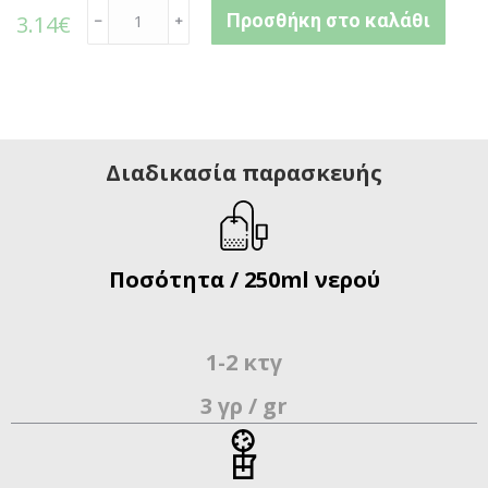
Προσθήκη στο καλάθι
3.14
€
﹣
﹢
Διαδικασία παρασκευής
Ποσότητα / 250ml νερού
1-2 κτγ
3 γρ / gr