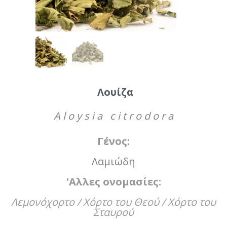
Λουίζα
Aloysia citrodora
Γένος:
Λαμιώδη
'Αλλες ονομασίες:
Λεμονόχορτο / Χόρτο του Θεού / Χόρτο του
Σταυρού