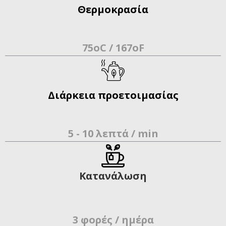
Θερμοκρασία
75oC / 167oF
Διάρκεια προετοιμασίας
5 - 10 λεπτά / min
Κατανάλωση
3 φορές / ημέρα