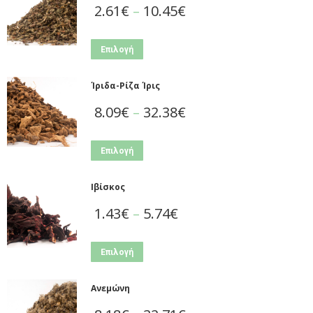
2.61
€
–
10.45
€
Επιλογή
Ίριδα-Ρίζα Ίρις
8.09
€
–
32.38
€
Επιλογή
Ιβίσκος
1.43
€
–
5.74
€
Επιλογή
Ανεμώνη