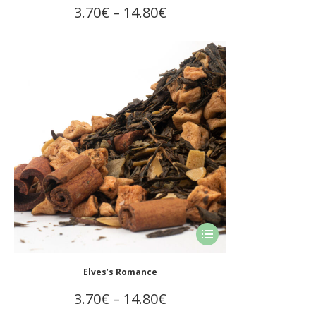
έχει
Price
3.70
€
–
14.80
€
πολλαπλές
range:
παραλλαγές.
Οι
3.70€
επιλογές
through
μπορούν
14.80€
να
επιλεγούν
στη
σελίδα
του
προϊόντος
Αυτό
το
προϊόν
Elves’s Romance
έχει
Price
3.70
€
–
14.80
€
πολλαπλές