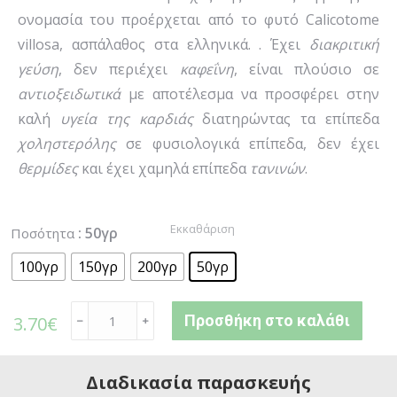
ονομασία του προέρχεται από το φυτό Calicotome
villosa, ασπάλαθος στα ελληνικά. . Έχει
διακριτική
γεύση
, δεν περιέχει
καφεΐνη
, είναι πλούσιο σε
αντιοξειδωτικά
με αποτέλεσμα να προσφέρει στην
καλή
υγεία
της
καρδιάς
διατηρώντας τα επίπεδα
χοληστερόλης
σε φυσιολογικά επίπεδα, δεν έχει
θερμίδες
και έχει χαμηλά επίπεδα
τανινών
.
Εκκαθάριση
: 50γρ
Ποσότητα
100γρ
150γρ
200γρ
50γρ
Προσθήκη στο καλάθι
3.70
€
﹣
﹢
Διαδικασία παρασκευής