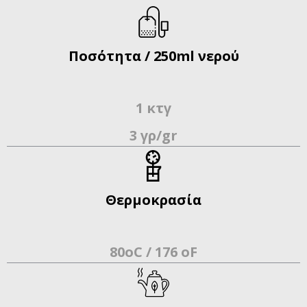
Ποσότητα / 250ml νερού
1 κτγ
3 γρ/gr
Θερμοκρασία
80oC / 176 οF