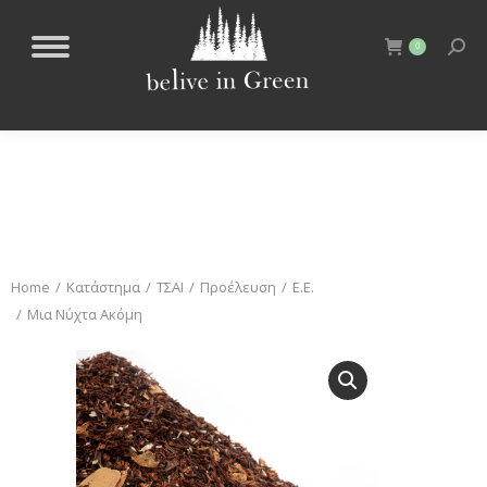
0
You are here:
Home
Κατάστημα
ΤΣΑΙ
Προέλευση
Ε.Ε.
Μια Νύχτα Ακόμη