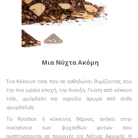
Μια Νύχτα Ακόμη
Ένα Κόκκινο τσάι που σε καθηλώνει θυμίζοντάς σου
την πιο ωραία εποχή, την Άνοιξη. Γεύση από
κόκκινο
τσάι,
αμύγδαλο
και
καρύδα
, άρωμα από
άνθη
αμυγδαλιάς
.
Το Rooibos ή κόκκινος θάμνος, ανήκει στην
οικογένεια των ψυχανθών φυτών που
αναπτύσσονται σε περιοχές της Νότιας Αφρικής. Η