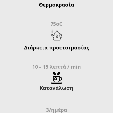
Θερμοκρασία
75οC
Διάρκεια προετοιμασίας
10 – 15 λεπτά / min
Κατανάλωση
3/ημέρα