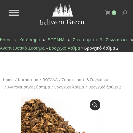
0
Home
»
Κατάστημα
»
ΒΟΤΑΝΑ
»
Συμπτώματα & Συνδιασμοί
»
Αναπνευστικό Σύστημα
»
Βρογχικό Άσθμα
»
Βρογχικό άσθμα 2
You are here:
Home
Κατάστημα
ΒΟΤΑΝΑ
Συμπτώματα & Συνδιασμοί
Αναπνευστικό Σύστημα
Βρογχικό Άσθμα
Βρογχικό άσθμα 2