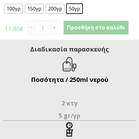
100γρ
150γρ
200γρ
50γρ
Προσθήκη στο καλάθι
11.85
€
﹣
﹢
Διαδικασία παρασκευής
Ποσότητα / 250ml νερού
2 κτγ
5 gr/γρ