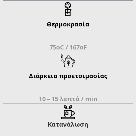
Θερμοκρασία
75oC / 167oF
Διάρκεια προετοιμασίας
10 – 15 λεπτά / min
Κατανάλωση