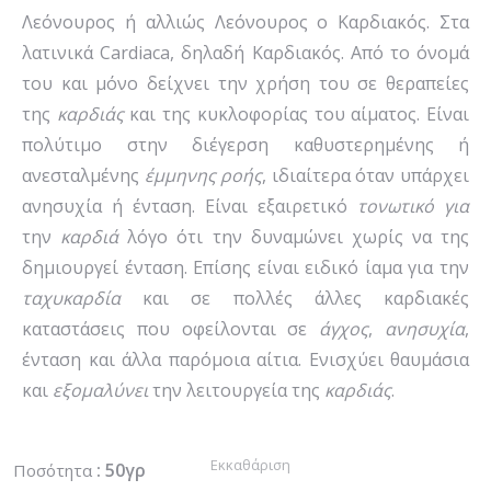
Λεόνουρος ή αλλιώς Λεόνουρος ο Καρδιακός. Στα
λατινικά Cardiaca, δηλαδή Καρδιακός. Από το όνομά
του και μόνο δείχνει την χρήση του σε θεραπείες
της
καρδιάς
και της κυκλοφορίας του αίματος. Είναι
πολύτιμο στην διέγερση καθυστερημένης ή
ανεσταλμένης
έμμηνης
ροής
, ιδιαίτερα όταν υπάρχει
ανησυχία ή ένταση. Είναι εξαιρετικό
τονωτικό
για
την
καρδιά
λόγο ότι την δυναμώνει χωρίς να της
δημιουργεί ένταση. Επίσης είναι ειδικό ίαμα για την
ταχυκαρδία
και σε πολλές άλλες καρδιακές
καταστάσεις που οφείλονται σε
άγχος
,
ανησυχία
,
ένταση και άλλα παρόμοια αίτια. Ενισχύει θαυμάσια
και
εξομαλύνει
την λειτουργεία της
καρδιάς
.
Εκκαθάριση
: 50γρ
Ποσότητα