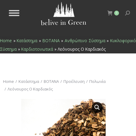
0
Home
»
Κατάστημα
»
ΒΟΤΑΝΑ
»
Ανθρώπινο Σύστημα
»
Κυκλοφορικ
Σύστημα
»
Καρδιοτονωτικά
»
Λεόνουρος Ο Καρδιακός
You are here:
Home
Κατάστημα
ΒΟΤΑΝΑ
Προέλευση
Πολωνία
Λεόνουρος Ο Καρδιακός