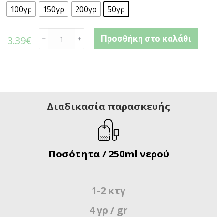
100γρ
150γρ
200γρ
50γρ
Προσθήκη στο καλάθι
3.39
€
﹣
﹢
Διαδικασία παρασκευής
Ποσότητα / 250ml νερού
1-2 κτγ
4 γρ / gr