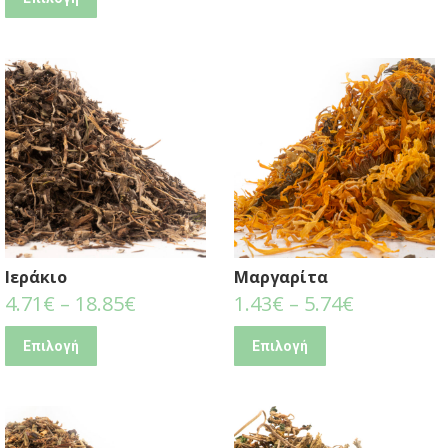
Ιεράκιο
Μαργαρίτα
4.71
€
–
18.85
€
1.43
€
–
5.74
€
Επιλογή
Επιλογή