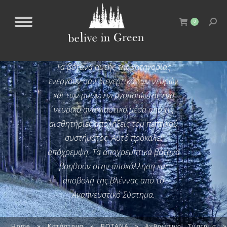
0
ΔΙΕΓΕΡΤΙΚΆ
Τα
βότανα
αυτής της κατηγορίας
ενεργούν σαν
διεγερτικά
των νευρών
και των μυών, ενεργοποιώντας ένα
νευρικό ανακλαστικό μέσα από τις
αισθητήριες απολήξεις του πεπτικού
συστήματος. Αυτό προκαλεί
απόχρεμψη
. Τα αποχρεμπτικά
βότανα
βοηθούν στην αποκόλληση και
αποβολή της βλέννας από το
Αναπνευστικό Σύστημα
.
Home
»
Κατάστημα
»
ΒΟΤΑΝΑ
»
Ανθρώπινο Σύστημα
»