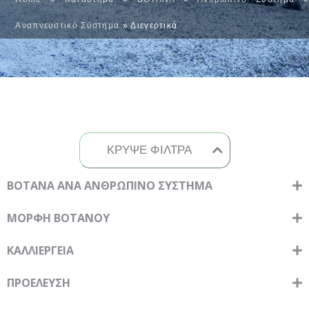
Αναπνευστικό Σύστημα
»
Διεγερτικά
ΚΡΥΨΕ ΦΙΛΤΡΑ
ΒΟΤΑΝΑ ΑΝΑ ΑΝΘΡΩΠΙΝΟ ΣΥΣΤΗΜΑ
Αναπνευστικό Σύστημα
ΜΟΡΦΗ ΒΟΤΑΝΟΥ
Κυκλοφορικό Σύστημα
Άνθος
ΚΑΛΛΙΕΡΓΕΙΑ
Νευρικό Σύστημα
Ρίζα
Πεπτικό Σύστημα
Ήμερα Βότανα
ΠΡΟΕΛΕΥΣΗ
Φλοιός
Φύλλο
Αίγυπτος