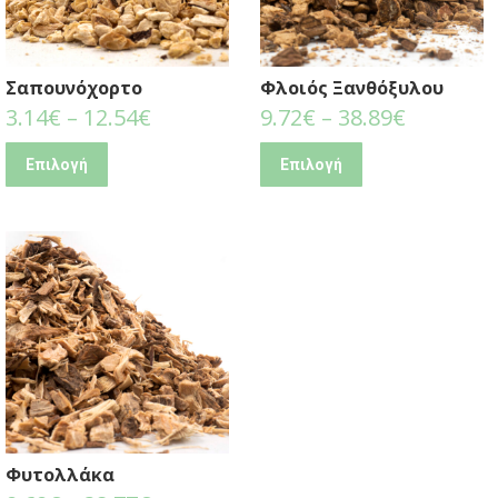
Σαπουνόχορτο
Φλοιός Ξανθόξυλου
3.14
€
–
12.54
€
9.72
€
–
38.89
€
Επιλογή
Επιλογή
Φυτολλάκα