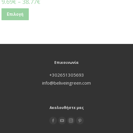
9.69
€
–
38.77
€
Επιλογή
Επικοινωνία
+302651305693
info@beliveingreen.com
Ακολουθήστε μας
Find us on: